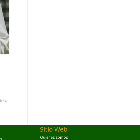
delo
Sitio Web
Quienes somos
m