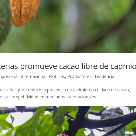
erias promueve cacao libre de cadmi
presarial
,
Internacional
,
Noticias
,
Productores
,
Tendencia
acterias para reducir la presencia de cadmio en cultivos de cacao,
do su competitividad en mercados internacionales.