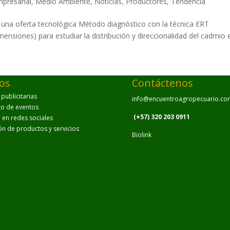
presarial
,
Medio Ambiente
,
Noticias
,
Productores
,
Tendencia
una oferta tecnológica Método diagnóstico con la técnica ERT
mensiones) para estudiar la distribución y direccionalidad del cadmio 
ios
Contáctenos
ublicitarias
info@encuentroagropecuario.co
to de eventos
(+57) 320 203 0911
en redes sociales
ión de productos y servicios
Biolink