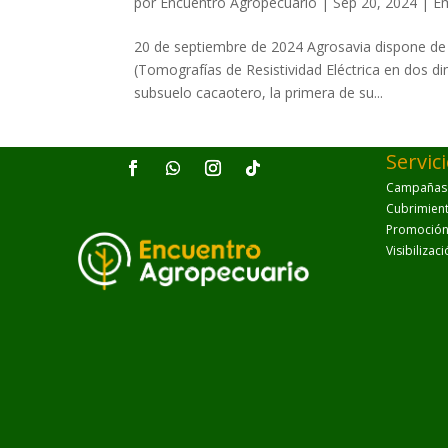
por
Encuentro Agropecuario
|
Sep 20, 2024
|
Em
20 de septiembre de 2024 Agrosavia dispone de 
(Tomografías de Resistividad Eléctrica en dos di
subsuelo cacaotero, la primera de su...
Servic
Campañas p
Cubrimien
Promoción 
Visibilizac