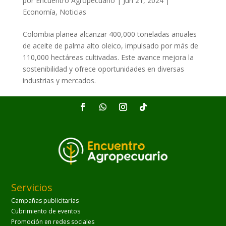
por
Encuentro Agropecuario
|
Jun 21, 2024
|
Economía
,
Noticias
Colombia planea alcanzar 400,000 toneladas anuales
de aceite de palma alto oleico, impulsado por más de
110,000 hectáreas cultivadas. Este avance mejora la
sostenibilidad y ofrece oportunidades en diversas
industrias y mercados.
Servicios
Campañas publicitarias
Cubrimiento de eventos
Promoción en redes sociales