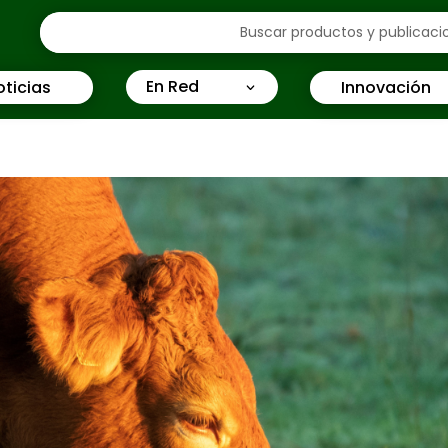
En Red
oticias
Innovación