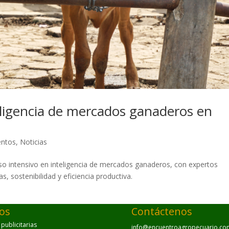
eligencia de mercados ganaderos en
entos
,
Noticias
urso intensivo en inteligencia de mercados ganaderos, con expertos
s, sostenibilidad y eficiencia productiva.
ios
Contáctenos
ublicitarias
info@encuentroagropecuario.co