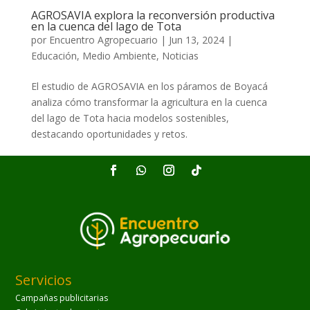
AGROSAVIA explora la reconversión productiva
en la cuenca del lago de Tota
por
Encuentro Agropecuario
|
Jun 13, 2024
|
Educación
,
Medio Ambiente
,
Noticias
El estudio de AGROSAVIA en los páramos de Boyacá
analiza cómo transformar la agricultura en la cuenca
del lago de Tota hacia modelos sostenibles,
destacando oportunidades y retos.
Servicios
Campañas publicitarias