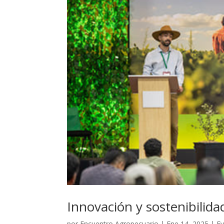
Innovación y sostenibilid
por
Encuentro Agropecuario
|
Ene 14, 2025
|
E