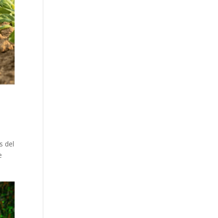
s del
e