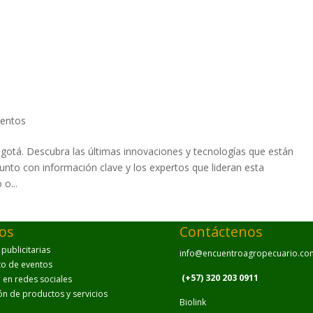
ventos
ogotá. Descubra las últimas innovaciones y tecnologías que están
unto con información clave y los expertos que lideran esta
o...
ios
Contáctenos
ublicitarias
info@encuentroagropecuario.co
to de eventos
(+57) 320 203 0911
en redes sociales
ión de productos y servicios
Biolink