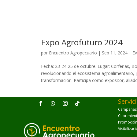
Expo Agrofuturo 2024
por
Encuentro Agropecuario
|
Sep 11, 2024
|
E
Fecha: 23-24-25 de octubre. Lugar: Corferias, B
revolucionando el ecosistema agroalimentario, j
transformación. Participa como expositor, aliado 
Servic
Campañas p
Cubrimien
Promoción 
Visibilizac