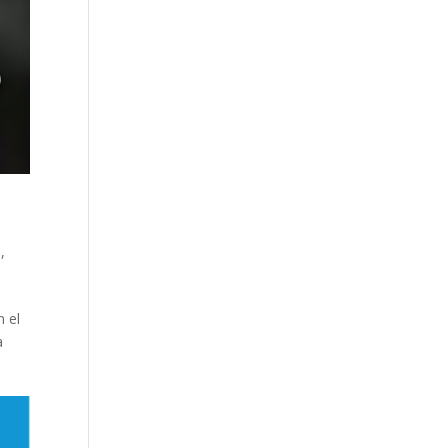
s
,
n el
a