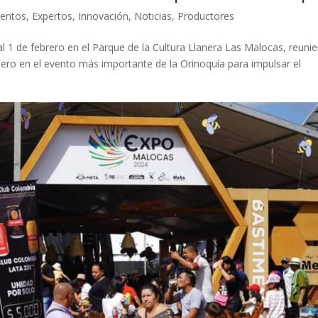
ventos
,
Expertos
,
Innovación
,
Noticias
,
Productores
l 1 de febrero en el Parque de la Cultura Llanera Las Malocas, reuni
nadero en el evento más importante de la Orinoquía para impulsar el