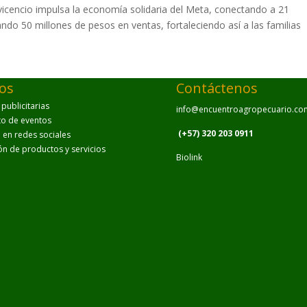
cencio impulsa la economía solidaria del Meta, conectando a 21
do 50 millones de pesos en ventas, fortaleciendo así a las familias
ios
Contáctenos
ublicitarias
info@encuentroagropecuario.co
to de eventos
(+57) 320 203 0911
en redes sociales
ión de productos y servicios
Biolink