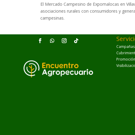
El Mercado Campesino de Expomalocas en Villavi
asociaciones rurales con consumidores y generan
campesinas.
Servic
Campañas p
Cubrimien
Promoción 
Visibilizac