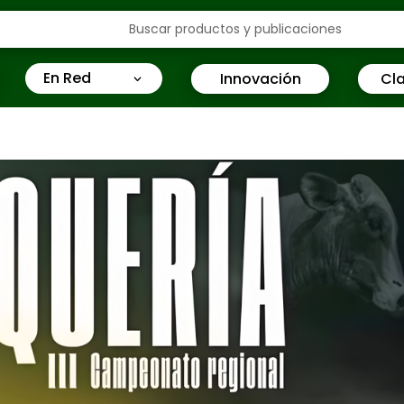
En Red
Innovación
Cla