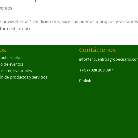
ventos
 noviembre al 1 de diciembre, abre sus puertas a propios y visitante
ltura del joropo.
ios
Contáctenos
ublicitarias
info@encuentroagropecuario.co
to de eventos
(+57) 320 203 0911
en redes sociales
ión de productos y servicios
Biolink