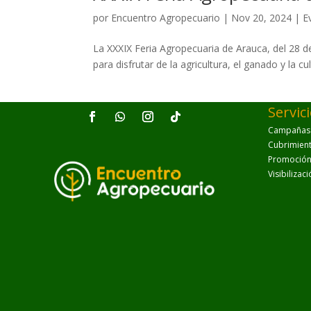
por
Encuentro Agropecuario
|
Nov 20, 2024
|
E
La XXXIX Feria Agropecuaria de Arauca, del 28 de
para disfrutar de la agricultura, el ganado y la cu
Servic
Campañas p
Cubrimien
Promoción 
Visibilizac