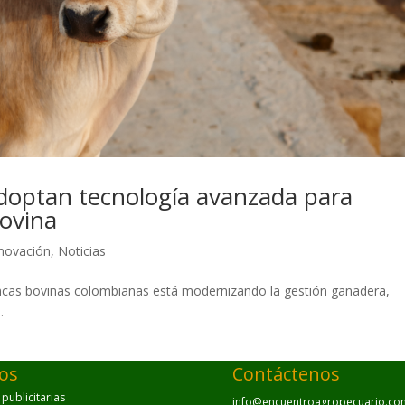
optan tecnología avanzada para
bovina
novación
,
Noticias
fincas bovinas colombianas está modernizando la gestión ganadera,
.
ios
Contáctenos
ublicitarias
info@encuentroagropecuario.co