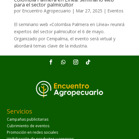
para el sector palmicultor
por
Encuentro Agropecuario
|
Mar 27, 2025
|
Eventos
El seminario web «Colombia Palmera en Línea» reunirá
expertos del sector palmicultor el 6 de mayo.
Organizado por Cenipalma, el evento será virtual y
abordará temas clave de la industria.
Servicios
Campañas publicitarias
Cubrimiento de eventos
Promoción en redes sociales
Visibilización de productos y servicios