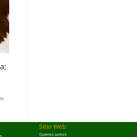
a;
ias
Sitio Web
Quienes somos
m