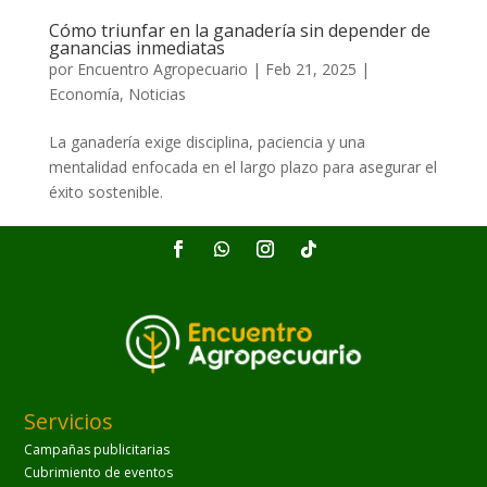
Cómo triunfar en la ganadería sin depender de
ganancias inmediatas
por
Encuentro Agropecuario
|
Feb 21, 2025
|
Economía
,
Noticias
La ganadería exige disciplina, paciencia y una
mentalidad enfocada en el largo plazo para asegurar el
éxito sostenible.
Servicios
Campañas publicitarias
Cubrimiento de eventos