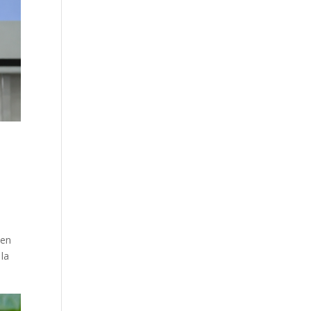
 en
 la