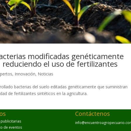
bacterias modificadas genéticamente
 reduciendo el uso de fertilizantes
pertos
,
Innovación
,
Noticias
sarrollado bacterias del suelo editadas genéticamente que suministran
ad de fertilizantes sintéticos en la agricultura.
ios
Contáctenos
ublicitarias
info@encuentroagropecuario.co
to de eventos