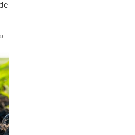
 de
os,