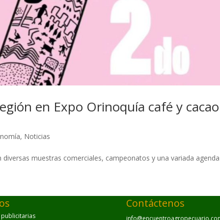
 región en Expo Orinoquía café y cacao
onomía
,
Noticias
on diversas muestras comerciales, campeonatos y una variada agenda
.
ios
Contáctenos
ublicitarias
info@encuentroagropecuario.co