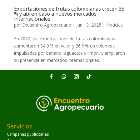
Exportaciones de frutas colombianas crecen 35
% y abren paso a nuevos mercados
internacionales
por
Encuentro Agropecuario
|
Jun 13, 2025
|
Noticias
En 2024, las exportaciones de frutas colombianas
aumentaron 34,9 % en valor y 26,9 % en volumen,
impulsadas por banano, aguacate y limón, y ampliaron
su presencia en mercados internacionales.
Servicios
Campañas publicitarias