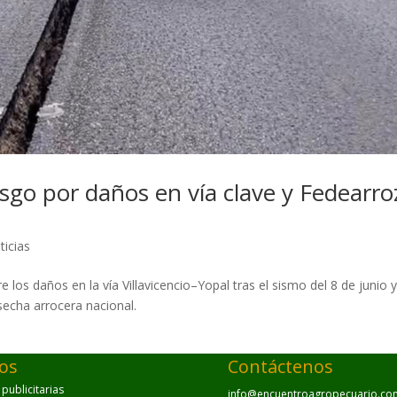
sgo por daños en vía clave y Fedearro
ticias
 los daños en la vía Villavicencio–Yopal tras el sismo del 8 de junio 
secha arrocera nacional.
ios
Contáctenos
ublicitarias
info@encuentroagropecuario.co