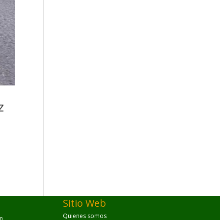
z
y
Sitio Web
Quienes somos
m