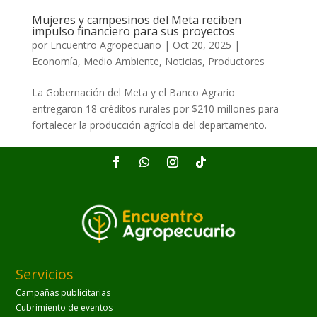
Mujeres y campesinos del Meta reciben
impulso financiero para sus proyectos
por
Encuentro Agropecuario
|
Oct 20, 2025
|
Economía
,
Medio Ambiente
,
Noticias
,
Productores
La Gobernación del Meta y el Banco Agrario
entregaron 18 créditos rurales por $210 millones para
fortalecer la producción agrícola del departamento.
Servicios
Campañas publicitarias
Cubrimiento de eventos