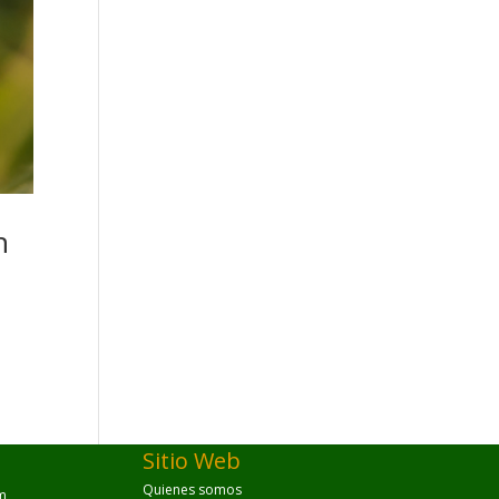
n
Sitio Web
Quienes somos
m