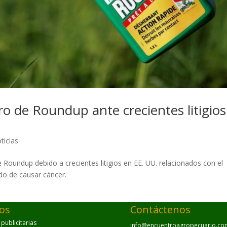
iro de Roundup ante crecientes litigios
ticias
 Roundup debido a crecientes litigios en EE. UU. relacionados con el
do de causar cáncer.​
ios
Contáctenos
ublicitarias
info@encuentroagropecuario.co