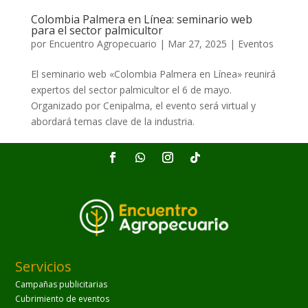
Colombia Palmera en Línea: seminario web
para el sector palmicultor
por
Encuentro Agropecuario
|
Mar 27, 2025
|
Eventos
El seminario web «Colombia Palmera en Línea» reunirá
expertos del sector palmicultor el 6 de mayo.
Organizado por Cenipalma, el evento será virtual y
abordará temas clave de la industria.
Servicios
Campañas publicitarias
Cubrimiento de eventos