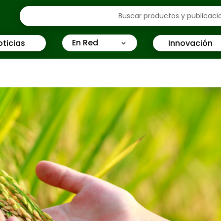
En Red
oticias
Innovación