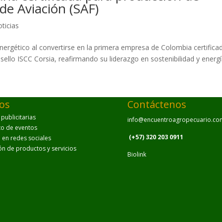
de Aviación (SAF)
ticias
energético al convertirse en la primera empresa de Colombia certifica
sello ISCC Corsia, reafirmando su liderazgo en sostenibilidad y energ
ios
Contáctenos
ublicitarias
info@encuentroagropecuario.co
to de eventos
(+57) 320 203 0911
en redes sociales
ión de productos y servicios
Biolink