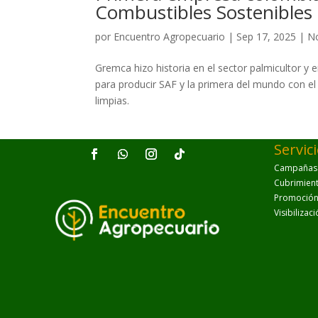
Combustibles Sostenibles 
por
Encuentro Agropecuario
|
Sep 17, 2025
|
No
Gremca hizo historia en el sector palmicultor y 
para producir SAF y la primera del mundo con el 
limpias.
Servic
Campañas p
Cubrimien
Promoción 
Visibilizac