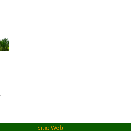
l
Sitio Web