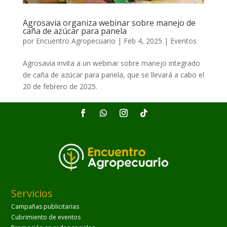
Agrosavia organiza webinar sobre manejo de
caña de azúcar para panela
por
Encuentro Agropecuario
|
Feb 4, 2025
|
Eventos
Agrosavia invita a un webinar sobre manejo integrado
de caña de azúcar para panela, que se llevará a cabo el
20 de febrero de 2025.
Servicios
Campañas publicitarias
Cubrimiento de eventos