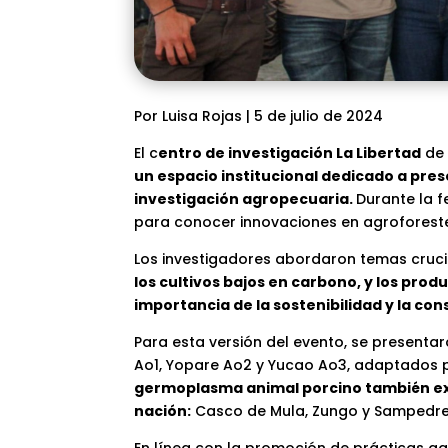
Por Luisa Rojas | 5 de julio de 2024
El c
entro de investigación La Libertad
d
un espacio institucional dedicado a pres
investigación agropecuaria.
Durante la f
para conocer innovaciones en agroforester
Los investigadores abordaron temas cruc
los cultivos bajos en carbono, y los pro
importancia de la sostenibilidad y la co
Para esta versión del evento, se presenta
Ao1, Yopare Ao2 y Yucao Ao3, adaptados p
germoplasma animal porcino también exhi
nación:
Casco de Mula, Zungo y Sampedre
En línea con la promoción de prácticas a