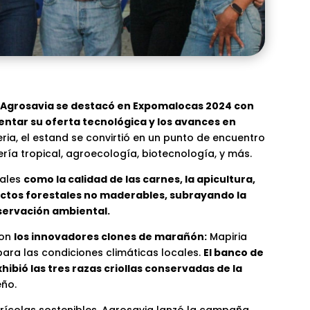
e
Agrosavia se destacó en Expomalocas 2024 con
entar su oferta tecnológica y los avances en
eria, el estand se convirtió en un punto de encuentro
ía tropical, agroecología, biotecnología, y más.
iales
como la calidad de las carnes, la apicultura,
ductos forestales no maderables, subrayando la
nservación ambiental.
ron
los innovadores clones de marañón:
Mapiria
ara las condiciones climáticas locales.
El banco de
bió las tres razas criollas conservadas de la
ño.
grícolas sostenibles, Agrosavia lanzó la campaña