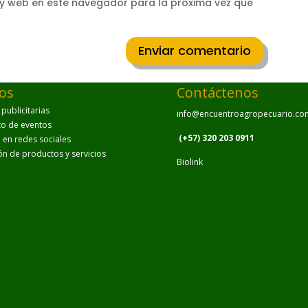
 y web en este navegador para la próxima vez que
Enviar comentario
ios
Contáctenos
ublicitarias
info@encuentroagropecuario.co
to de eventos
(+57) 320 203 0911
en redes sociales
ión de productos y servicios
Biolink