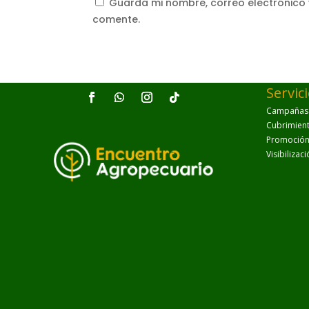
Guarda mi nombre, correo electrónico
comente.
Servic
Campañas p
Cubrimien
Promoción 
Visibilizac