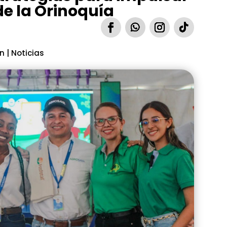
de la Orinoquía
ón
|
Noticias