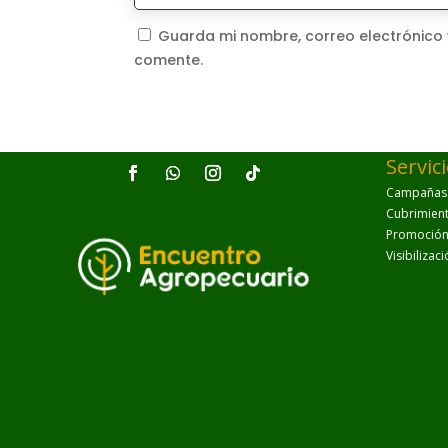
Guarda mi nombre, correo electrónico
comente.
Servic
Campañas p
Cubrimien
Promoción 
Visibilizac