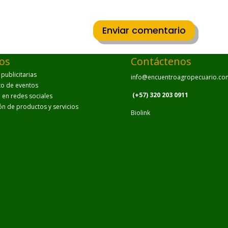
Enviar comentario
ios
Contáctenos
ublicitarias
info@encuentroagropecuario.co
to de eventos
(+57) 320 203 0911
en redes sociales
ión de productos y servicios
Biolink