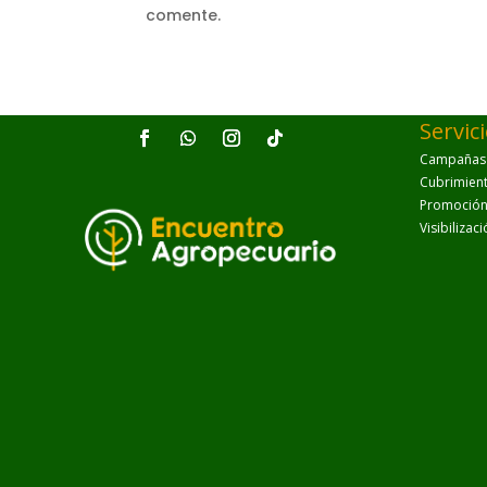
comente.
Servic
Campañas p
Cubrimien
Promoción 
Visibilizac