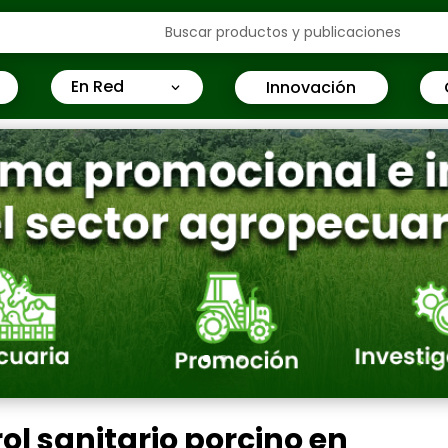
En Red
Innovación
1
ol sanitario porcino en